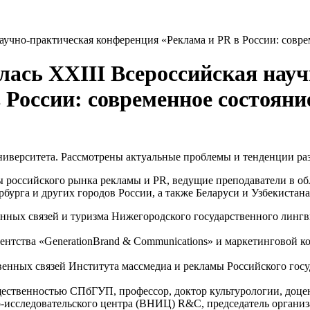
аучно-практическая конференция «Реклама и PR в России: совре
лась XXIII Всероссийская нау
России: современное состояни
ниверситета. Рассмотрены актуальные проблемы и тенденции раз
ы российского рынка рекламы и PR, ведущие преподаватели в о
рга и других городов России, а также Беларуси и Узбекистана
нных связей и туризма Нижегородского государственного лингв
ентства «GenerationBrand & Communications» и маркетинговой к
венных связей Института массмедиа и рекламы Российского госу
щественностью СПбГУП, профессор, доктор культурологии, доце
о-исследовательского центра (ВНИЦ) R&C, председатель органи