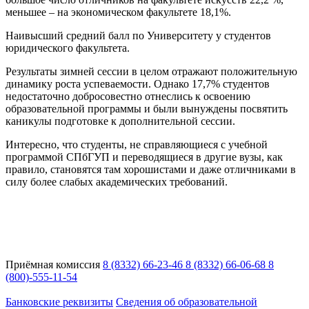
меньшее – на экономическом факультете 18,1%.
Наивысший средний балл по Университету у студентов
юридического факультета.
Результаты зимней сессии в целом отражают положительную
динамику роста успеваемости. Однако 17,7% студентов
недостаточно добросовестно отнеслись к освоению
образовательной программы и были вынуждены посвятить
каникулы подготовке к дополнительной сессии.
Интересно, что студенты, не справляющиеся с учебной
программой СПбГУП и переводящиеся в другие вузы, как
правило, становятся там хорошистами и даже отличниками в
силу более слабых академических требований.
Приёмная комиссия
8 (8332) 66-23-46
8 (8332) 66-06-68
8
(800)-555-11-54
Адрес:
Кировская область, г. Киров, ул. Кутшо, 9
Банковские реквизиты
Сведения об образовательной