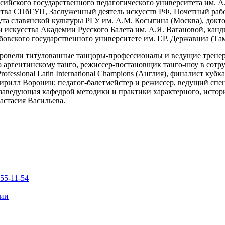
сийского государственного педагогического университета им. А.
ства СПбГУП, Заслуженный деятель искусств РФ, Почетный раб
а славянской культуры РГУ им. А.М. Косыгина (Москва), доктор
 искусства Академии Русского Балета им. А.Я. Вагановой, канд
вского государственного университете им. Г.Р. Державниа (Тамб
провели титулованные танцоры-профессионалы и ведущие трене
аргентинскому танго, режиссер-постановщик танго-шоу в сотруд
rofessional Latin International Champions (Англия), финалист ку
илл Воронин; педагог-балетмейстер и режиссер, ведущий специ
заведующая кафедрой методики и практики характерного, истори
астасия Васильева.
555-11-54
ции