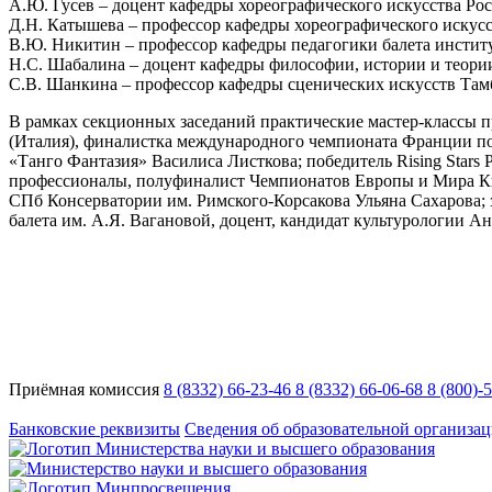
А.Ю. Гусев – доцент кафедры хореографического искусства Рос
Д.Н. Катышева – профессор кафедры хореографического искус
В.Ю. Никитин – профессор кафедры педагогики балета институт
Н.С. Шабалина – доцент кафедры философии, истории и теории
С.В. Шанкина – профессор кафедры сценических искусств Тамбо
В рамках секционных заседаний практические мастер-классы 
(Италия), финалистка международного чемпионата Франции по 
«Танго Фантазия» Василиса Листкова; победитель Rising Stars P
профессионалы, полуфиналист Чемпионатов Европы и Мира Кир
СПб Консерватории им. Римского-Корсакова Ульяна Сахарова; 
балета им. А.Я. Вагановой, доцент, кандидат культурологии Ан
Приёмная комиссия
8 (8332) 66-23-46
8 (8332) 66-06-68
8 (800)-
Адрес:
Кировская область, г. Киров, ул. Кутшо, 9
Банковские реквизиты
Сведения об образовательной организа