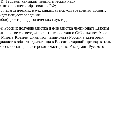
И. Герцена, кандидат педагогических наук;
отник высшего образования РФ;
 педагогических наук, кандидат искусствоведения, доцент;
идат искусствоведения;
ов), доктор педагогических наук и др.
ры России: полуфиналистка и финалистка чемпионата Европы
ничестве со звездой аргентинского танго Себастьяном Арсе –
бка Мира в Кремле, финалист чемпионата России в категории
алист в области джаз-танца в России, старший преподаватель
ческого танца и актерского мастерства Академии Русского