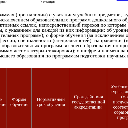
вриат
7 месяцев
раммах (при на­личии) с ука­зани­ем учеб­ных пред­ме­тов, ку
с­клю­чени­ем об­ра­зова­тель­ных прог­рамм дош­коль­но­го об­р
к­тивных ссы­лок, не­пос­редс­твен­ный пе­реход по ко­торым п
, с ука­зани­ем для каж­дой из них ин­форма­ции: об уров­не о
­тель­ных прог­рамм); о фор­ме обу­чения (за ис­клю­чени­ем об
фес­сии, спе­ци­аль­нос­ти (спе­ци­аль­нос­тей), нап­равле­ния
я об­ра­зова­тель­ных прог­рамм выс­ше­го об­ра­зова­ния по пр
ммам ас­систен­ту­ры-ста­жиров­ки); о шиф­ре и на­име­нова­ни
с­ше­го об­ра­зова­ния по прог­раммам под­го­тов­ки на­уч­ных и
Учебные
курсы, 
Срок действия
(мо
ь
Формы
Нормативный
государственной
предус
ния
обучения
срок обучения
аккредитации
соотве
образо
прог