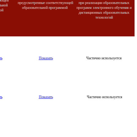
ующей
предусмотренные соответствующей
при реализации образовательных
льной
образовательной программой
программ электронного обучения и
мой
дистанционных образовательных
технологий
ть
Показать
Частично используется
ть
Показать
Частично используется