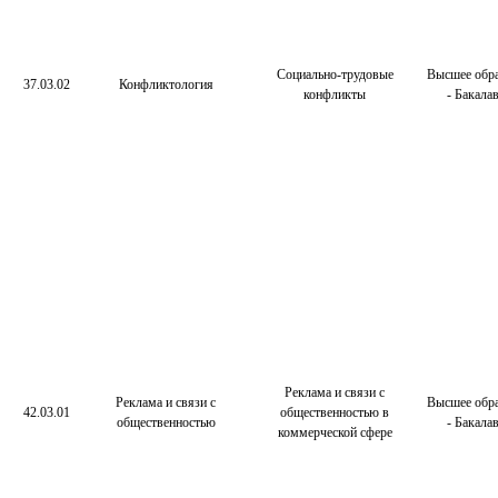
Социально-трудовые
Высшее обра
37.03.02
Конфликтология
конфликты
- Бакала
Реклама и связи с
Реклама и связи с
Высшее обра
42.03.01
общественностью в
общественностью
- Бакала
коммерческой сфере