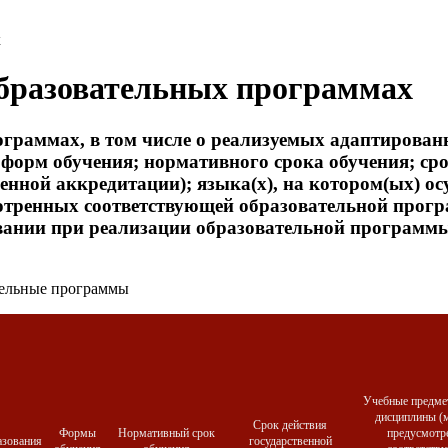
х
б­ра­зова­тель­ных прог­раммах
г­раммах, в том чис­ле о ре­али­зу­емых адап­ти­рован
орм обу­чения; нор­ма­тив­но­го сро­ка обу­чения; сро­к
­ной ак­кре­дита­ции); язы­ка(х), на ко­тором(ых) осу­щ
отрен­ных со­от­ветс­тву­ющей об­ра­зова­тель­ной прог­р
вании при ре­али­зации об­ра­зова­тель­ной прог­раммы 
а­тель­ные прог­раммы
Учебные предме
дисциплины (м
Срок действия
Формы
Нормативный срок
предусмотр
азования
государственной