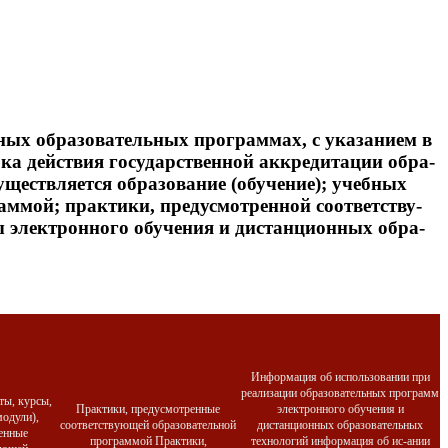
­ных об­ра­зова­тель­ных прог­раммах, с ука­зани­ем в
а дей­ствия го­сударс­твен­ной ак­кре­дита­ции об­ра­
ест­вля­ет­ся об­ра­зова­ние (обу­чение); учеб­ных
аммой; прак­ти­ки, пре­дус­мотрен­ной со­от­ветс­тву­
элек­трон­но­го обу­чения и дис­танци­он­ных об­ра­
Информация об использовании при
реализации образовательных программ
ты, курсы,
Практики, предусмотренные
электронного обучения и
одули),
соответствующей образовательной
дистанционных образовательных
енные
программой Практики,
технологий информация об ис-ании