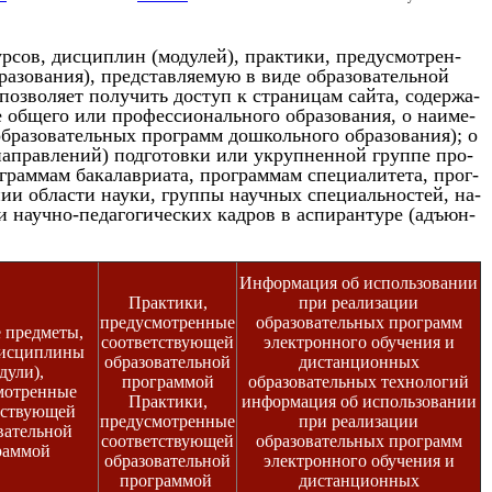
р­сов, дис­циплин (мо­дулей), прак­ти­ки, пре­дус­мотрен­
а­зова­ния), пред­став­ля­емую в ви­де об­ра­зова­тель­ной
оз­во­ля­ет по­лучить дос­туп к стра­ницам сай­та, со­дер­жа­
б­ще­го или про­фес­си­ональ­но­го об­ра­зова­ния, о на­име­
­ра­зова­тель­ных прог­рамм дош­коль­но­го об­ра­зова­ния); о
 (нап­равле­ний) под­го­тов­ки или ук­рупнен­ной груп­пе про­
ог­раммам ба­калав­ри­ата, прог­раммам спе­ци­али­тета, прог­
и об­ласти на­уки, груп­пы на­уч­ных спе­ци­аль­нос­тей, на­
 на­уч­но-пе­даго­гичес­ких кад­ров в ас­пи­ран­ту­ре (адъ­юн­
Информация об использовании
Практики,
при реализации
предусмотренные
образовательных программ
 предметы,
соответствующей
электронного обучения и
дисциплины
образовательной
дистанционных
дули),
программой
образовательных технологий
мотренные
Практики,
информация об использовании
тствующей
предусмотренные
при реализации
вательной
соответствующей
образовательных программ
раммой
образовательной
электронного обучения и
программой
дистанционных