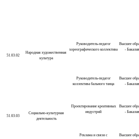
Руководитель-педагог
Высшее обра
хореографического коллектива
- Бакала
Народная художественная
51.03.02
культура
Руководитель-педагог
Высшее обра
коллектива бального танца
- Бакала
Проектирование креативных
Высшее обра
индустрий
- Бакала
Социально-культурная
51.03.03
деятельность
Реклама и связи с
Высшее обра