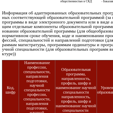
общественностью в СКД
- Бакала
Ин­форма­ция об адап­ти­рован­ных об­ра­зова­тель­ных прог­
ных со­от­ветс­тву­ющей об­ра­зова­тель­ной прог­раммой (за и
прог­раммы в ви­де элек­трон­но­го до­кумен­та или в ви­де а
щим от­дель­ные ком­по­нен­ты об­ра­зова­тель­ной прог­раммы
нова­нии об­ра­зова­тель­ной прог­раммы (для об­ще­об­ра­зова
нор­ма­тив­ном сро­ке обу­чения, ко­де и на­име­нова­нии про­
фес­сий, спе­ци­аль­нос­тей и нап­равле­ний под­го­тов­ки (дл
раммам ма­гис­тра­туры, прог­раммам ор­ди­нату­ры и прог­ра
уч­ной спе­ци­аль­нос­ти (для об­ра­зова­тель­ных прог­рамм вы
кту­ре))
Наименование
профессии,
Образовательная
специальности,
программа,
направления
направленность,
подготовки,
профиль, шифр и
научной
Код,
наименование научной
Уровен
специальности
шифр
специальности
образова
профессии,
направленность,
специальности,
профиль, шифр и
направления
наименование научной
подготовки,
специальности
научной