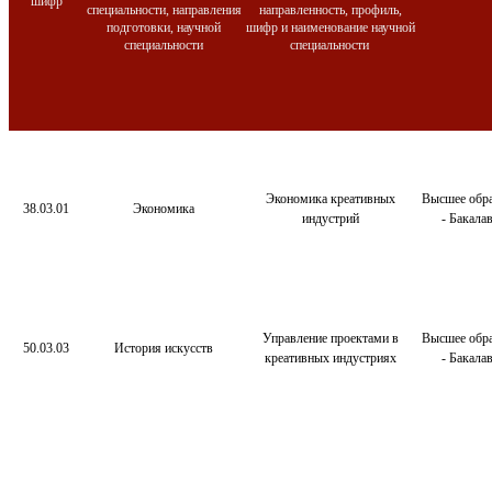
шифр
специальности, направления
направленность, профиль,
подготовки, научной
шифр и наименование научной
специальности
специальности
Экономика креативных
Высшее обра
38.03.01
Экономика
индустрий
- Бакала
Управление проектами в
Высшее обра
50.03.03
История искусств
креативных индустриях
- Бакала