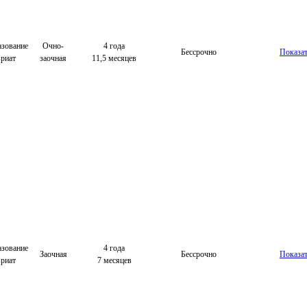
зование
Очно-
4 года
Бессрочно
Показа
вриат
заочная
11,5 месяцев
зование
4 года
Заочная
Бессрочно
Показа
вриат
7 месяцев