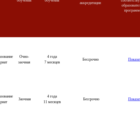
обучения
обучения
соответств
аккредитации
образовате
програм
зование
Очно-
4 года
Бессрочно
Показа
вриат
заочная
7 месяцев
зование
4 года
Заочная
Бессрочно
Показа
вриат
11 месяцев