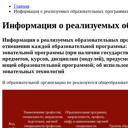
Главная
Ин­форма­ция о ре­али­зу­емых об­ра­зова­тель­ных прог­рамма
Ин­форма­ция о ре­али­зу­емых о
Ин­форма­ция о ре­али­зу­емых об­ра­зова­тель­ных про
от­но­шении каж­дой об­ра­зова­тель­ной прог­раммы: ф
зова­тель­ной прог­раммы (при на­личии го­сударс­твен
пред­ме­тов, кур­сов, дис­циплин (мо­дулей), пре­дус­м
ющей об­ра­зова­тель­ной прог­раммой; об ис­поль­зо­
зова­тель­ных тех­но­логий
В об­ра­зова­тель­ной ор­га­низа­ции не ре­али­зу­ют­ся об­ще­об­ра­зов
Наименование профессии,
Образовательная программа,
специальности, направления
направленность, профиль,
подготовки, научной
шифр и наименование научной
Код,
специальности профессии,
специальности
Уровень обр