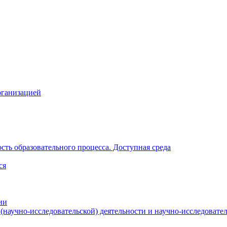
рганизацией
ть образовательного процесса. Доступная среда
ся
ии
(научно-исследовательской) деятельности и научно-исследовател