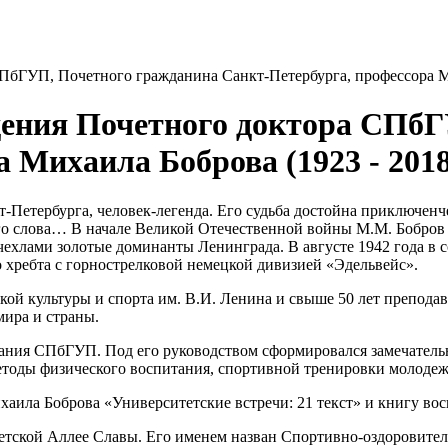
 СПбГУП, Почетного гражданина Санкт-Петербурга, профессора Ми
ождения Почетного доктора СП
 Михаила Боброва (1923 - 2018
Петербурга, человек-легенда. Его судьба достойна приключенче
го слова… В начале Великой Отечественной войны М.М. Бобров 
хлами золотые доминанты Ленинграда. В августе 1942 года в со
о хребта с горнострелковой немецкой дивизией «Эдельвейс».
й культуры и спорта им. В.И. Ленина и свыше 50 лет преподава
ира и страны.
тания СПбГУП. Под его руководством сформировался замечател
етоды физического воспитания, спортивной тренировки молодеж
хаила Боброва «Университетские встречи: 21 текст» и книгу во
етской Аллее Славы. Его именем назван Спортивно-оздоровите