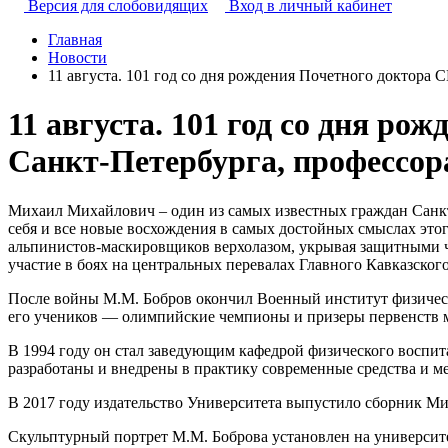
Версия для слобовидящих
Вход в личный кабинет
Главная
Новости
11 августа. 101 год со дня рождения Почетного доктора
11 августа. 101 год со дня р
Санкт-Петербурга, профессора
Михаил Михайлович – один из самых известных граждан Санкт-
себя и все новые восхождения в самых достойных смыслах это
альпинистов-маскировщиков верхолазом, укрывая защитными че
участие в боях на центральных перевалах Главного Кавказског
После войны М.М. Бобров окончил Военный институт физическо
его учеников — олимпийские чемпионы и призеры первенств м
В 1994 году он стал заведующим кафедрой физического воспи
разработаны и внедрены в практику современные средства и м
В 2017 году издательство Университета выпустило сборник Ми
Скульптурный портрет М.М. Боброва установлен на университ