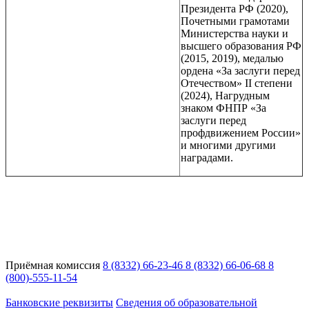
Президента РФ (2020),
Почетными грамотами
Министерства науки и
высшего образования РФ
(2015, 2019), медалью
ордена «За заслуги перед
Отечеством» II степени
(2024), Нагрудным
знаком ФНПР «За
заслуги перед
профдвижением России»
и многими другими
наградами.
Приёмная комиссия
8 (8332) 66-23-46
8 (8332) 66-06-68
8
(800)-555-11-54
Адрес:
Кировская область, г. Киров, ул. Кутшо, 9
Банковские реквизиты
Сведения об образовательной