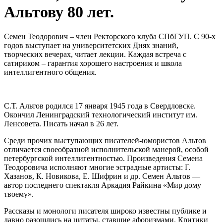
Альтову 80 лет.
Семен Теодорович – член Ректорского клуба СПбГУП. С 90-х
годов выступает на университетских Днях знаний,
творческих вечерах, читает лекции. Каждая встреча с
сатириком – гарантия хорошего настроения и школа
интеллигентного общения.
С.Т. Альтов родился 17 января 1945 года в Свердловске.
Окончил Ленинградский технологический институт им.
Ленсовета. Писать начал в 26 лет.
Среди прочих выступающих писателей-юмористов Альтов
отличается своеобразной исполнительской манерой, особой
петербургской интеллигентностью. Произведения Семена
Теодоровича исполняют многие эстрадные артисты: Г.
Хазанов, К. Новикова, Е. Шифрин и др. Семен Альтов —
автор последнего спектакля Аркадия Райкина «Мир дому
твоему».
Рассказы и монологи писателя широко известны публике и
давно разошлись на цитаты, ставшие афоризмами. Критики