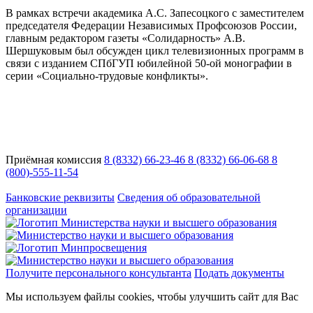
В рамках встречи академика А.С. Запесоцкого с заместителем
председателя Федерации Независимых Профсоюзов России,
главным редактором газеты «Солидарность» А.В.
Шершуковым был обсужден цикл телевизионных программ в
связи с изданием СПбГУП юбилейной 50-ой монографии в
серии «Социально-трудовые конфликты».
Приёмная комиссия
8 (8332) 66-23-46
8 (8332) 66-06-68
8
(800)-555-11-54
Адрес:
Кировская область, г. Киров, ул. Кутшо, 9
Банковские реквизиты
Сведения об образовательной
организации
Получите персонального консультанта
Подать документы
Мы используем файлы cookies, чтобы улучшить сайт для Вас