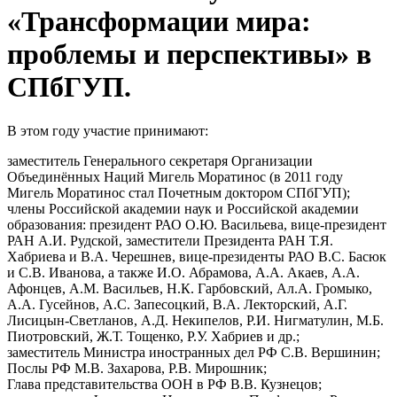
«Трансформации мира:
проблемы и перспективы» в
СПбГУП.
В этом году участие принимают:
заместитель Генерального секретаря Организации
Объединённых Наций Мигель Моратинос (в 2011 году
Мигель Моратинос стал Почетным доктором СПбГУП);
члены Российской академии наук и Российской академии
образования: президент РАО О.Ю. Васильева, вице-президент
РАН А.И. Рудской, заместители Президента РАН Т.Я.
Хабриева и В.А. Черешнев, вице-президенты РАО В.С. Басюк
и С.В. Иванова, а также И.О. Абрамова, А.А. Акаев, А.А.
Афонцев, А.М. Васильев, Н.К. Гарбовский, Ал.А. Громыко,
А.А. Гусейнов, А.С. Запесоцкий, В.А. Лекторский, А.Г.
Лисицын-Светланов, А.Д. Некипелов, Р.И. Нигматулин, М.Б.
Пиотровский, Ж.Т. Тощенко, Р.У. Хабриев и др.;
заместитель Министра иностранных дел РФ С.В. Вершинин;
Послы РФ М.В. Захарова, Р.В. Мирошник;
Глава представительства ООН в РФ В.В. Кузнецов;