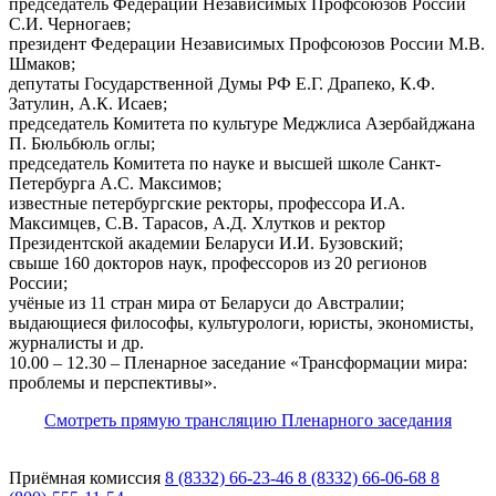
председатель Федерации Независимых Профсоюзов России
С.И. Черногаев;
президент Федерации Независимых Профсоюзов России М.В.
Шмаков;
депутаты Государственной Думы РФ Е.Г. Драпеко, К.Ф.
Затулин, А.К. Исаев;
председатель Комитета по культуре Меджлиса Азербайджана
П. Бюльбюль оглы;
председатель Комитета по науке и высшей школе Санкт-
Петербурга А.С. Максимов;
известные петербургские ректоры, профессора И.А.
Максимцев, С.В. Тарасов, А.Д. Хлутков и ректор
Президентской академии Беларуси И.И. Бузовский;
свыше 160 докторов наук, профессоров из 20 регионов
России;
учёные из 11 стран мира от Беларуси до Австралии;
выдающиеся философы, культурологи, юристы, экономисты,
журналисты и др.
10.00 – 12.30 – Пленарное заседание «Трансформации мира:
проблемы и перспективы».
Смотреть прямую трансляцию Пленарного заседания
Приёмная комиссия
8 (8332) 66-23-46
8 (8332) 66-06-68
8