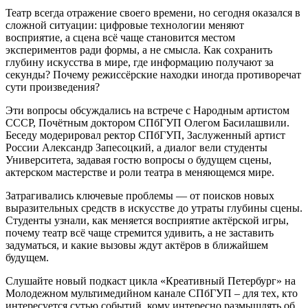
Театр всегда отражение своего времени, но сегодня оказался в
сложной ситуации: цифровые технологии меняют
восприятие, а сцена всё чаще становится местом
экспериментов ради формы, а не смысла. Как сохранить
глубину искусства в мире, где информацию получают за
секунды? Почему режиссёрские находки иногда противоречат
сути произведения?
Эти вопросы обсуждались на встрече с Народным артистом
СССР, Почётным доктором СПбГУП Олегом Басилашвили.
Беседу модерировал ректор СПбГУП, Заслуженный артист
России Александр Запесоцкий, а диалог вели студенты
Университета, задавая гостю вопросы о будущем сцены,
актерском мастерстве и роли театра в меняющемся мире.
Затрагивались ключевые проблемы — от поисков новых
выразительных средств в искусстве до утраты глубины сцены.
Студенты узнали, как меняется восприятие актёрской игры,
почему театр всё чаще стремится удивить, а не заставить
задуматься, и какие вызовы ждут актёров в ближайшем
будущем.
Слушайте новый подкаст цикла «Креативный Петербург» на
Молодежном мультимедийном канале СПбГУП – для тех, кто
интересуется сутью событий, кому интересно размышлять об