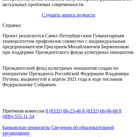
актуальных проблемах современности.
Слушать запись подкаста
Справка:
Проект реализуется Санкт-Петербургским Гуманитарным
университетом профсоюзов совместно с индивидуальным
предпринимателем Григорием Михайловичем Бирженюком
при поддержке Президентского фонда культурных инициатив.
Президентский фонд культурных инициатив создан по
инициативе Президента Российской Федерации Владимира
Путина, выдвинутой в апреле 2021 года в ходе послания
Федеральному Собранию
Приёмная комиссия
8 (8332) 66-23-46
8 (8332) 66-06-68
8
(800)-555-11-54
Адрес:
Кировская область, г. Киров, ул. Кутшо, 9
Банковские реквизиты
Сведения об образовательной
организации