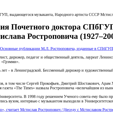
ПбГУП, выдающегося музыканта, Народного артиста СССР Мстисл
дения Почетного доктора СПбГ
слава Ростроповича (1927–200
Основные публикации М.Л. Ростроповича, изданные в СПбГУ
т, дирижер, педагог и общественный деятель, лауреат Ленинск
 «Грэмми».
мь лет – в Ленинградской. Бессменный дирижер и художественны
ов, в том числе Сергей Прокофьев, Дмитрий Шостакович, Арам
я газета «The Times» назвала Ростроповича «величайшим из ны
ниверситета. В 1998 году решением Ученого совета ему было 
ись вузом, интервью с музыкантом выходили в Университетск
», считает Мстислав Ростропович / [беседу с Мстиславом Ростро