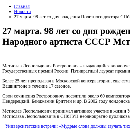
Главная
Новости
27 марта. 98 лет со дня рождения Почетного доктора С
27 марта. 98 лет со дня рож
Народного артиста СССР Мсти
Мстислав Леопольдович Ростропович – выдающийся виолончелис
Государственных премий России. Пятикратный лауреат премии
Более 25 лет преподавал в Московской консерватории, еще се
Вашингтоне в течение 17 сезонов.
Свои сочинения Ростроповичу посвятили около 60 композитор
Пендерецкий, Бенджамин Бриттен и др. В 2002 году лондонска
Мстислав Леопольдович принимал активное участие в жизни У
Мстислава Леопольдовича в СПбГУП неоднократно публиковал
Университетские встречи: «Мудрые слова должны звучать тихо