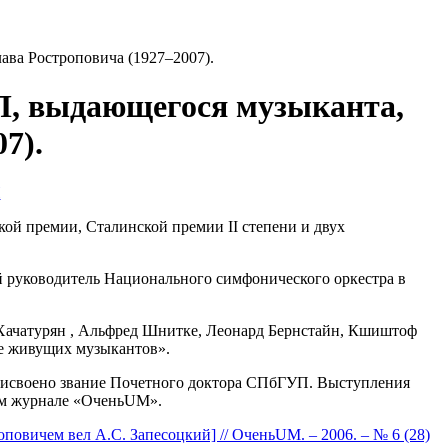
ава Ростроповича (1927–2007).
УП, выдающегося музыканта,
7).
П
ой премии, Сталинской премии II степени и двух
й руководитель Национального симфонического оркестра в
 Хачатурян , Альфред Шнитке, Леонард Бернстайн, Кшиштоф
не живущих музыкантов».
присвоено звание Почетного доктора СПбГУП. Выступления
ом журнале «ОченьUM».
повичем вел А.С. Запесоцкий] // ОченьUM. – 2006. – № 6 (28)