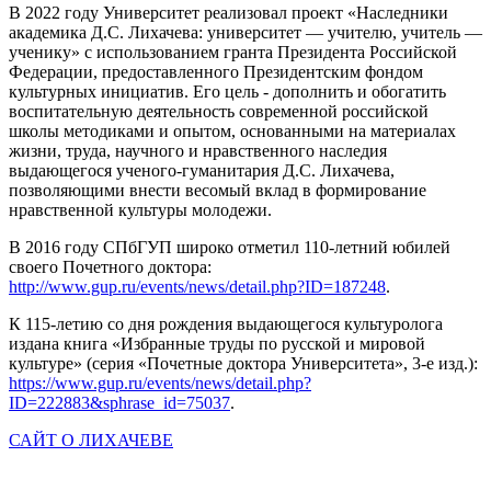
В 2022 году Университет реализовал проект «Наследники
академика Д.С. Лихачева: университет — учителю, учитель —
ученику» с использованием гранта Президента Российской
Федерации, предоставленного Президентским фондом
культурных инициатив. Его цель - дополнить и обогатить
воспитательную деятельность современной российской
школы методиками и опытом, основанными на материалах
жизни, труда, научного и нравственного наследия
выдающегося ученого-гуманитария Д.С. Лихачева,
позволяющими внести весомый вклад в формирование
нравственной культуры молодежи.
В 2016 году СПбГУП широко отметил 110-летний юбилей
своего Почетного доктора:
http://www.gup.ru/events/news/detail.php?ID=187248
.
К 115-летию со дня рождения выдающегося культуролога
издана книга «Избранные труды по русской и мировой
культуре» (серия «Почетные доктора Университета», 3-е изд.):
https://www.gup.ru/events/news/detail.php?
ID=222883&sphrase_id=75037
.
САЙТ О ЛИХАЧЕВЕ