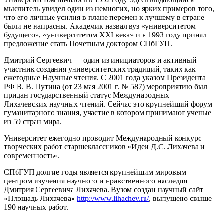
мыслитель увидел один из немногих, но ярких примеров того,
что его личные усилия в плане перемен к лучшему в стране
были не напрасны. Академик назвал вуз «университетом
будущего», «университетом XXI века» и в 1993 году принял
предложение стать Почетным доктором СПбГУП.
Дмитрий Сергеевич — один из инициаторов и активный
участник создания университетских традиций, таких как
ежегодные Научные чтения. С 2001 года указом Президента
РФ В. В. Путина (от 23 мая 2001 г. № 587) мероприятию был
придан государственный статус Международных
Лихачевских научных чтений. Сейчас это крупнейший форум
гуманитарного знания, участие в котором принимают ученые
из 59 стран мира.
Университет ежегодно проводит Международный конкурс
творческих работ старшеклассников «Идеи Д.С. Лихачева и
современность».
СПбГУП долгие годы является крупнейшим мировым
центром изучения научного и нравственного наследия
Дмитрия Сергеевича Лихачева. Вузом создан научный сайт
«Площадь Лихачева»
http://www.lihachev.ru/
, выпущено свыше
190 научных работ.