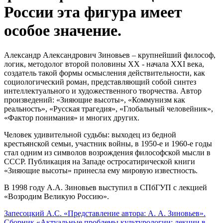
России эта фигура имеет
особое значение.
Александр Александрович Зиновьев – крупнейший философ,
логик, методолог второй половины XX - начала XXI века,
создатель такой формы осмысления действительности, как
социологический роман, представляющий собой синтез
интеллектуального и художественного творчества. Автор
произведений: «Зияющие высоты», «Коммунизм как
реальность», «Русская трагедия», «Глобальный человейник»,
«Фактор понимания» и многих других.
Человек удивительной судьбы: выходец из бедной
крестьянской семьи, участник войны, в 1950-е и 1960-е годы
стал одним из символов возрождения философской мысли в
СССР. Публикация на Западе остросатирической книги
«Зияющие высоты» принесла ему мировую известность.
В 1998 году А.А. Зиновьев выступил в СПбГУП с лекцией
«Возродим Великую Россию».
Запесоцкий А.С. «Представление автора: А. А. Зиновьев».
Сборник «Актуальные проблемы культурологии: лекции в