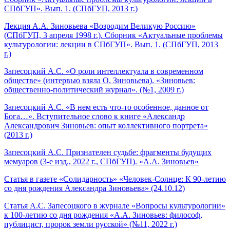
СПбГУП». Вып. 1. (СПбГУП, 2013 г.)
Лекция А.А. Зиновьева «Возродим Великую Россию»
(СПбГУП, 3 апреля 1998 г.). Сборник «Актуальные проблемы
культурологии: лекции в СПбГУП». Вып. 1. (СПбГУП, 2013
г.)
Запесоцкий А.С. «О роли интеллектуала в современном
обществе» (интервью взяла О. Зиновьева). «Зиновьев:
общественно-политический журнал». (№1, 2009 г.)
Запесоцкий А.С. «В нем есть что-то особенное, данное от
Бога…». Вступительное слово к книге «Александр
Александрович Зиновьев: опыт коллективного портрета»
(2013 г.)
Запесоцкий А.С. Признателен судьбе: фрагменты будущих
мемуаров (3-е изд., 2022 г., СПбГУП). «А.А. Зиновьев»
Статья в газете «Солидарность» «Человек-Солнце: К 90-летию
со дня рождения Александра Зиновьева» (24.10.12)
Статья А.С. Запесоцкого в журнале «Вопросы культурологии»
к 100-летию со дня рождения «А.А. Зиновьев: философ,
публицист, пророк земли русской» (№11, 2022 г.)