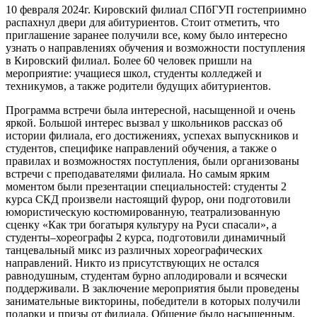
10 февраля 2024г. Кировский филиал СПбГУП гостеприимно
распахнул двери для абитуриентов. Стоит отметить, что
приглашение заранее получили все, кому было интересно
узнать о направлениях обучения и возможности поступления
в Кировский филиал. Более 60 человек пришли на
мероприятие: учащиеся школ, студенты колледжей и
техникумов, а также родители будущих абитуриентов.
Программа встречи была интересной, насыщенной и очень
яркой. Большой интерес вызвал у школьников рассказ об
истории филиала, его достижениях, успехах выпускников и
студентов, специфике направлений обучения, а также о
правилах и возможностях поступления, были организованы
встречи с преподавателями филиала. Но самым ярким
моментом были презентации специальностей: студенты 2
курса СКД произвели настоящий фурор, они подготовили
юмористическую костюмированную, театрализованную
сценку «Как три богатыря культуру на Руси спасали», а
студенты–хореографы 2 курса, подготовили динамичный
танцевальный микс из различных хореографических
направлений. Никто из присутствующих не остался
равнодушным, студентам бурно аплодировали и всячески
поддерживали. В заключение мероприятия были проведены
занимательные викторины, победители в которых получили
подарки и призы от филиала. Общение было насыщенным,