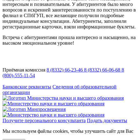
интересным и познавательным. У абитуриентов было много
вопросов и искренней заинтересованности по поступлению в
филиал и СПбГУП, все желающие получили подробные
индивидуальные консультации. Абитуриенты, заполнили
регистрационные карточки, взяли информационные буклеты.
Встреча с абитуриентами прошла интересно и насыщенно, на
высоком эмоциональном уровне!
Приёмная комиссия
8 (8332) 66-23-46
8 (8332) 66-06-68
8
(800)-555-11-54
Адрес:
Кировская область, г. Киров, ул. Кутшо, 9
Банковские реквизиты
Сведения об образовательной
организации
Получите персонального консультанта
Подать документы
Мы используем файлы cookies, чтобы улучшить сайт для Вас