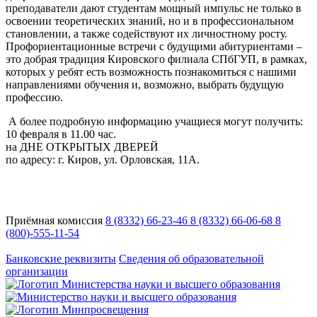
преподаватели дают студентам мощный импульс не только в
освоении теоретических знаний, но и в профессиональном
становлении, а также содействуют их личностному росту.
Профориентационные встречи с будущими абитуриентами –
это добрая традиция Кировского филиала СПбГУП, в рамках,
которых у ребят есть возможность познакомиться с нашими
направлениями обучения и, возможно, выбрать будущую
профессию.
А более подробную информацию учащиеся могут получить:
10 февраля в 11.00 час.
на ДНЕ ОТКРЫТЫХ ДВЕРЕЙ
по адресу: г. Киров, ул. Орловская, 11А.
Приёмная комиссия
8 (8332) 66-23-46
8 (8332) 66-06-68
8
(800)-555-11-54
Адрес:
Кировская область, г. Киров, ул. Кутшо, 9
Банковские реквизиты
Сведения об образовательной
организации